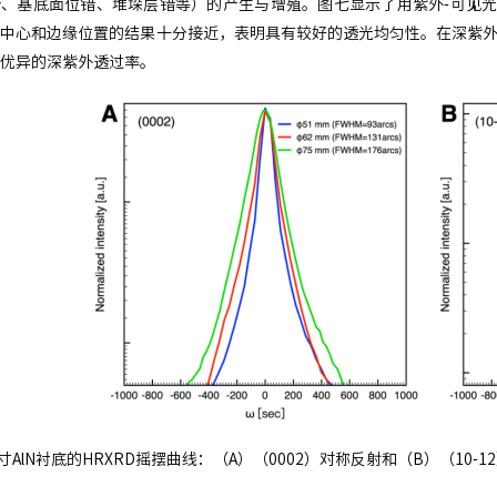
、基底面位错、堆垛层错等）的产生与增殖。图七显示了用紫外-可见光分光
中心和边缘位置的结果十分接近，表明具有较好的透光均匀性。在深紫外波段（24
优异的深紫外透过率。
英寸AlN衬底的HRXRD摇摆曲线：（A）（0002）对称反射和（B）（10-