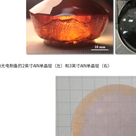
趋光电制备的2英寸AlN单晶锭（左）和3英寸AlN单晶锭（右）