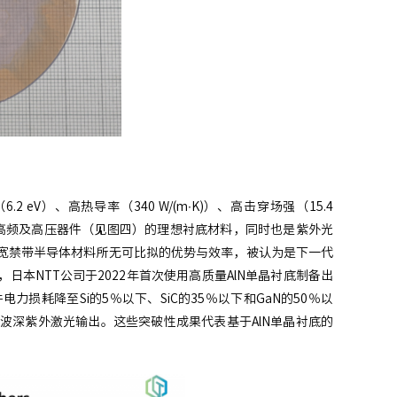
V）、高热导率（340 W/(m∙K)）、高击穿场强（15.4
、高频及高压器件（见图四）的理想衬底材料，同时也是紫外光
它宽禁带半导体材料所无可比拟的优势与效率，被认为是下一代
倍，日本NTT公司于2022年首次使用高质量AlN单晶衬底制备出
力损耗降至Si的5％以下、SiC的35％以下和GaN的50％以
波深紫外激光输出。这些突破性成果代表基于AlN单晶衬底的