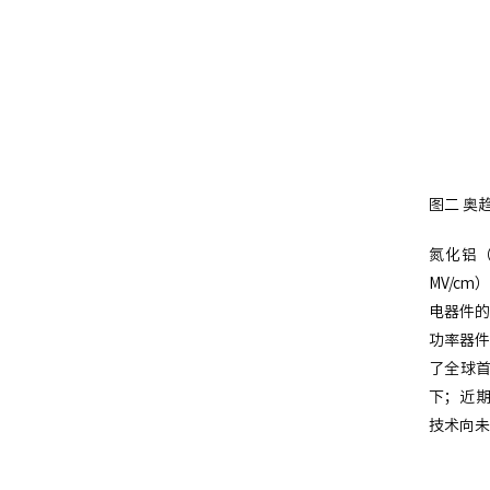
图二 奥
氮化铝（
MV/c
电器件的
功率器件
了全球首
下；近期
技术向未