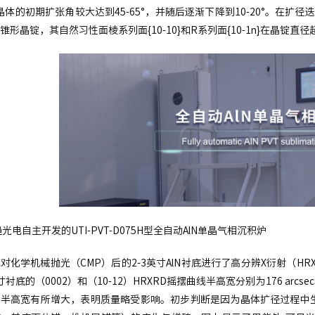
，晶体的初期扩张角较大达到45-65°，并随后逐渐下降到10-20°。在
锥形晶锭，其自然习性面棱系列面{10-10}和R系列面{10-1n}在晶锭直径
光电自主开发的UTI-PVT-D075H型全自动AlN单晶气相沉积炉
对化学机械抛光（CMP）后的2-3英寸AlN衬底进行了高分辨X衍射（
衬底的（0002）和（10-12）HRXRD摇摆曲线半高宽分别为176 arcs
，半高宽有所增大，表明质量略受影响。初步判断是因为晶体扩径过程中