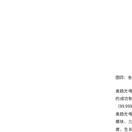
图四：各
奥趋光电
的成功制
（99.
奥趋光
模块、
度、生长