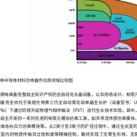
种半导体材料功率器件应用领域比较图
拥有具备完整自主知识产权的全自动化长晶设备，以及热场设计、有限元
备完全依托于奥趋光电第三代全自动氮化铝单晶生长炉（设备型号：UTI-PV
999%）下通过同质外延物理气相传输法（PVT）迭代生长技术实现。其
电自主开发的一系列先进的有限元模拟仿真工具，如多项流传质仿真模块
三维各向应力仿真模块等。从2英寸至3英寸的扩径过程中，通过生长室
室内的物质传输及过饱和度等精确控制，最终实现了无寄生形核、无裂纹且直