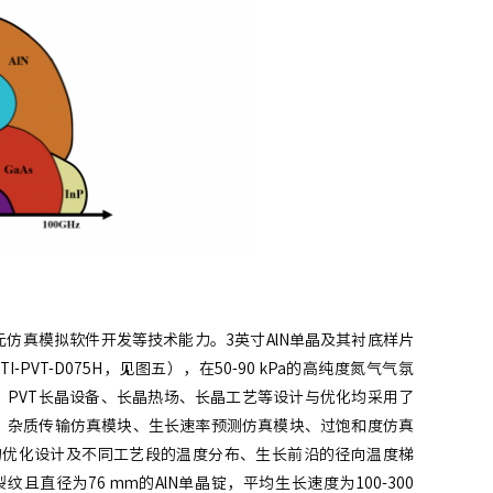
仿真模拟软件开发等技术能力。3英寸AlN单晶及其衬底样片
T-D075H，见图五），在50-90 kPa的高纯度氮气气氛
中，PVT长晶设备、长晶热场、长晶工艺等设计与优化均采用了
、杂质传输仿真模块、生长速率预测仿真模块、过饱和度仿真
的优化设计及不同工艺段的温度分布、生长前沿的径向温度梯
径为76 mm的AlN单晶锭，平均生长速度为100-300