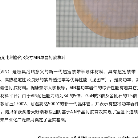
趋光电制备的3英寸AlN单晶衬底样片
AlN）是极具战略意义的新一代超宽禁带半导体材料，具有超宽禁带（6.2 e
m）、高热稳定性及良好的紫外透过率等优异性能（见图三），是高功率
最佳衬底材料。据康奈尔大学报导，AlN基功率器件的综合性能有着其
材料平台；由于AlN耐压能力约为SiC的5倍、GaN的3倍及金刚石的1.5
款耐压1700V、耐温高达500℃的新一代晶体管，并表示有望将功率器件电
，诺贝尔获奖者天野浩教授团队基于AlN单晶衬底首次实现了室温下连续
来产业化广泛应用奠定了坚实基础。