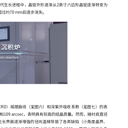
扩径迭代生长进程中，晶锭外形逐渐从2英寸六边形晶锭逐渐转变为
超过约70 mm后逐步消失。
HRXRD）摇摆曲线（见图六）和深紫外吸收系数（见图七）的表
ec和109 arcsec，表明具有较高的结晶质量。然而，随衬底直径
生长界面逐渐增强的径向温梯导致了各类缺陷（小角度晶界、