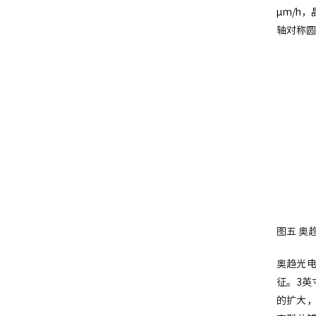
μm/h
轴对称圆
图五 奥趋
奥趋光电
征。3英寸
的扩大