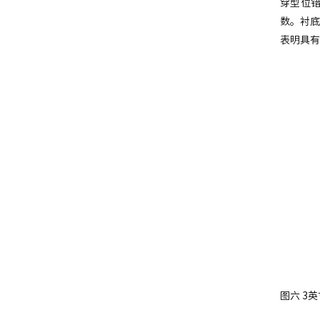
穿型位错
数。衬底
表明具有
图六 3