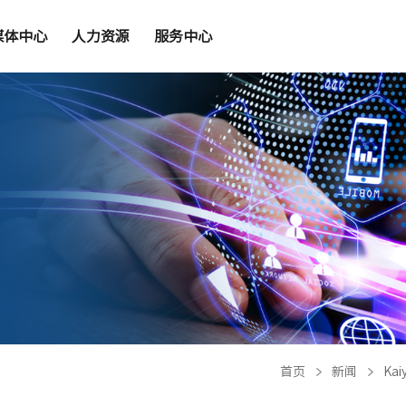
媒体中心
人力资源
服务中心
首页
新闻
Ka