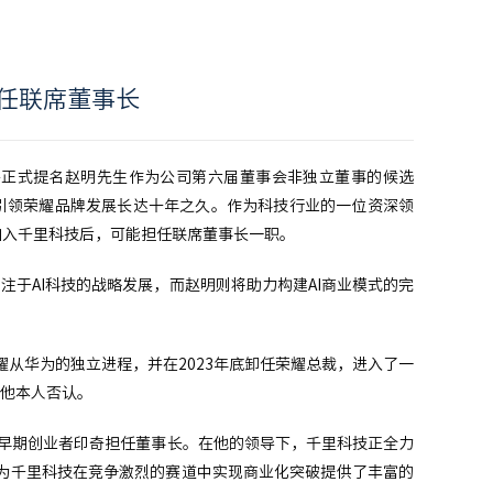
 任联席董事长
并正式提名赵明先生作为公司第六届董事会非独立董事的候选
引领荣耀品牌发展长达十年之久。作为科技行业的一位资深领
加入千里科技后，可能担任联席董事长一职。
于AI科技的战略发展，而赵明则将助力构建AI商业模式的完
荣耀从华为的独立进程，并在2023年底卸任荣耀总裁，进入了一
他本人否认。
的早期创业者印奇担任董事长。在他的领导下，千里科技正全力
疑为千里科技在竞争激烈的赛道中实现商业化突破提供了丰富的