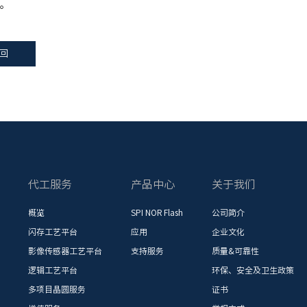
。
回
代工服务
产品中心
关于我们
概览
SPI NOR Flash
公司简介
闪存工艺平台
应用
企业文化
影像传感器工艺平台
支持服务
质量&可靠性
逻辑工艺平台
环保、安全及卫生政策
多项目晶圆服务
证书