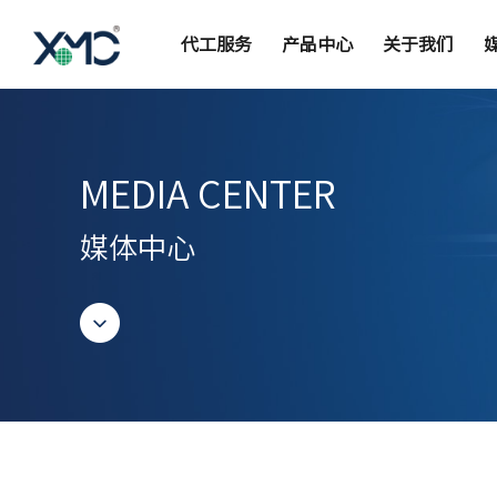
代工服务
产品中心
关于我们
MEDIA CENTER
媒体中心