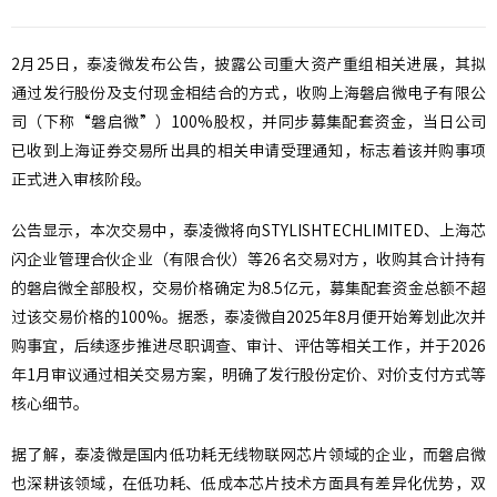
2月25日，泰凌微发布公告，披露公司重大资产重组相关进展，其拟
通过发行股份及支付现金相结合的方式，收购上海磐启微电子有限公
司（下称“磐启微”）100%股权，并同步募集配套资金，当日公司
已收到上海证券交易所出具的相关申请受理通知，标志着该并购事项
正式进入审核阶段。
公告显示，本次交易中，泰凌微将向STYLISHTECHLIMITED、上海芯
闪企业管理合伙企业（有限合伙）等26名交易对方，收购其合计持有
的磐启微全部股权，交易价格确定为8.5亿元，募集配套资金总额不超
过该交易价格的100%。据悉，泰凌微自2025年8月便开始筹划此次并
购事宜，后续逐步推进尽职调查、审计、评估等相关工作，并于2026
年1月审议通过相关交易方案，明确了发行股份定价、对价支付方式等
核心细节。
据了解，泰凌微是国内低功耗无线物联网芯片领域的企业，而磐启微
也深耕该领域，在低功耗、低成本芯片技术方面具有差异化优势，双