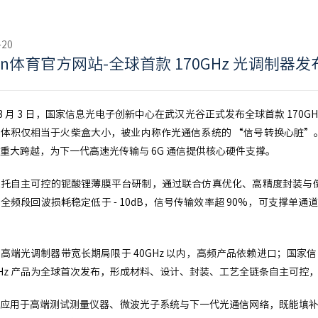
-20
yun体育官方网站-全球首款 170GHz 光调制器发
 年 3 月 3 日，国家信息光电子创新中心在武汉光谷正式发布全球首款 1
体积仅相当于火柴盒大小，被业内称作光通信系统的 “信号转换心脏”
重大跨越，为下一代高速光传输与 6G 通信提供核心硬件支撑。
托自主可控的铌酸锂薄膜平台研制，通过联合仿真优化、高精度封装与倒装
全频段回波损耗稳定低于 - 10dB，信号传输效率超 90%，可支撑单通道 1
高端光调制器带宽长期局限于 40GHz 以内，高频产品依赖进口；国家信息光
0GHz 产品为全球首次发布，形成材料、设计、封装、工艺全链条自主可控
应用于高端测试测量仪器、微波光子系统与下一代光通信网络，既能填补国