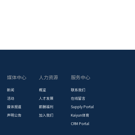
媒体中心
人力资源
服务中心
新闻
概览
联系我们
活动
人才发展
在线留言
媒体报道
薪酬福利
Supply Portal
声明公告
加入我们
Kaiyun体育
CRM Portal