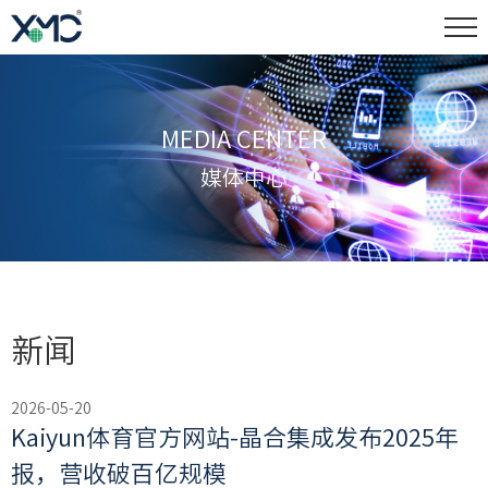
MEDIA CENTER
媒体中心
新闻
2026-05-20
Kaiyun体育官方网站-晶合集成发布2025年
报，营收破百亿规模