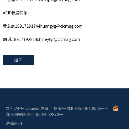
AEIF参展联系
黄友庚18917191744huangyg@cicmag.com
胡 芃18917192814shirleyhp@cicmag.com
返回
© 2024 开云Kaiyun体育
备案号:鄂ICP备14013956号-3
鄂公网安备 42018502002870号
法律声明