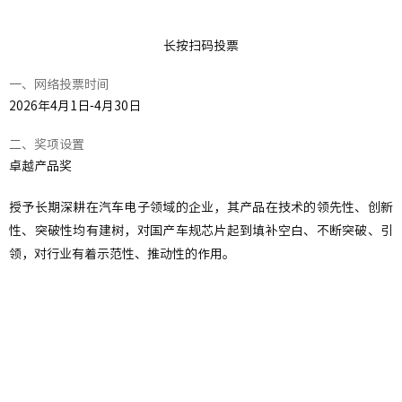
长按扫码投票
一、网络投票时间
2026年4月1日-4月30日
二、奖项设置
卓越产品奖
授予长期深耕在汽车电子领域的企业，其产品在技术的领先性、创新
性、突破性均有建树，对国产车规芯片起到填补空白、不断突破、引
领，对行业有着示范性、推动性的作用。