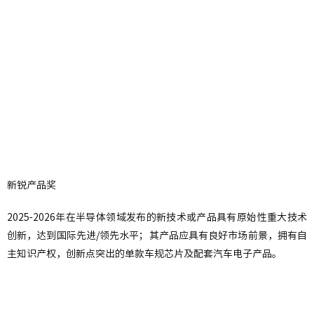
新锐产品奖
2025-2026年在半导体领域发布的新技术或产品具有原始性重大技术
创新，达到国际先进/领先水平；其产品应具有良好市场前景，拥有自
主知识产权，创新点突出的单款车规芯片及配套汽车电子产品。