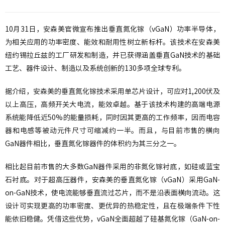
10月31日，安森美官微宣布推出垂直氮化镓（vGaN）功率半导体，
为相关应用的功率密度、能效和耐用性树立新标杆。该技术在安森美
纽约锡拉丘兹的工厂研发和制造，并已获得涵盖垂直GaN技术的基础
工艺、器件设计、制造以及系统创新的130多项全球专利。
据介绍，安森美的垂直氮化镓技术采用单芯片设计，可应对1,200伏及
以上高压，高频开关大电流，能效卓越。基于该技术构建的高端电源
系统能降低近50%的能量损耗，同时因其更高的工作频率，因而电容
器和电感等被动元件尺寸可缩减约一半。而且，与目前市售的横向
GaN器件相比，垂直氮化镓器件的体积约为其三分之一。
相比起目前市售的大多数GaN器件采用的非氮化镓衬底，如硅或蓝宝
石衬底。对于超高压器件，安森美的垂直氮化镓（vGaN）采用GaN-
on-GaN技术，使电流能够垂直流过芯片，而不是沿表面横向流动。这
设计可实现更高的功率密度、更优异的热稳定性，且在极端条件下性
能依旧稳健。凭借这些优势，vGaN全面超越了硅基氮化镓（GaN-on-