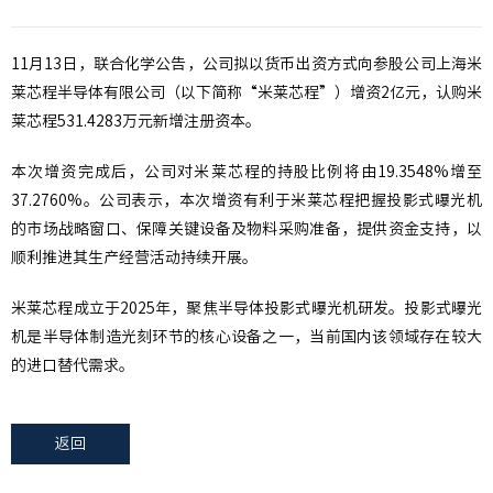
11月13日，联合化学公告，公司拟以货币出资方式向参股公司上海米
莱芯程半导体有限公司（以下简称“米莱芯程”）增资2亿元，认购米
莱芯程531.4283万元新增注册资本。
本次增资完成后，公司对米莱芯程的持股比例将由19.3548%增至
37.2760%。公司表示，本次增资有利于米莱芯程把握投影式曝光机
的市场战略窗口、保障关键设备及物料采购准备，提供资金支持，以
顺利推进其生产经营活动持续开展。
米莱芯程成立于2025年，聚焦半导体投影式曝光机研发。投影式曝光
机是半导体制造光刻环节的核心设备之一，当前国内该领域存在较大
的进口替代需求。
返回