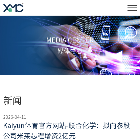
MEDIA CENTER
媒体中心
新闻
2026-04-11
Kaiyun体育官方网站-联合化学：拟向参股
公司米莱芯程增资2亿元