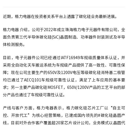
近期，格力电器在投资者关系平台上透露了碳化硅业务最新进展。
格力电器 介绍，公司于2022年成立珠海格力电子元器件有限公司，全
面负责第三代半导体碳化硅(SiC)晶圆制造、功率器件封装测试及半导
体检测服务。
目前，电子元器件公司已经通过IATF16949车规级质量体系认证，并
采用全自动化天车搬运系统为车规级产品提供了高一致性、可靠性保
障；现在公司主要生产的650V及1200V电压等级碳化硅肖特基二极管
均已通过了AECQ101车规级可靠性认证，满足了上车应用的基本要
求；另一主要产品碳化硅MOSFET，650V/1200V产品的工艺平台的部
分产品也通过了车规级可靠性认证。
产线与客户方面，格力电器表示，格力碳化硅芯片工厂以“自主可
控、开放代工”为核心经营策略，已建成国内领先的#碳化硅晶圆产
线，目前对外合作客户覆盖超20家芯片设计公司，业务模式以晶圆代