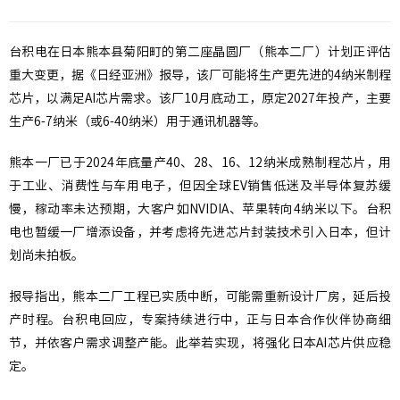
台积电在日本熊本县菊阳町的第二座晶圆厂（熊本二厂）计划正评估
重大变更，据《日经亚洲》报导，该厂可能将生产更先进的4纳米制程
芯片，以满足AI芯片需求。该厂10月底动工，原定2027年投产，主要
生产6-7纳米（或6-40纳米）用于通讯机器等。
熊本一厂已于2024年底量产40、28、16、12纳米成熟制程芯片，用
于工业、消费性与车用电子，但因全球EV销售低迷及半导体复苏缓
慢，稼动率未达预期，大客户如NVIDIA、苹果转向4纳米以下。台积
电也暂缓一厂增添设备，并考虑将先进芯片封装技术引入日本，但计
划尚未拍板。
报导指出，熊本二厂工程已实质中断，可能需重新设计厂房，延后投
产时程。台积电回应，专案持续进行中，正与日本合作伙伴协商细
节，并依客户需求调整产能。此举若实现，将强化日本AI芯片供应稳
定。