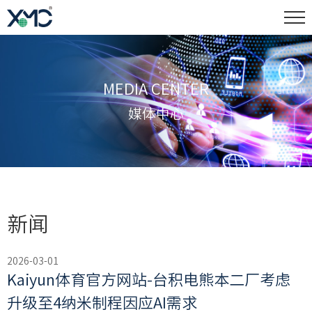
MEDIA CENTER
媒体中心
新闻
2026-03-01
Kaiyun体育官方网站-台积电熊本二厂考虑
升级至4纳米制程因应AI需求