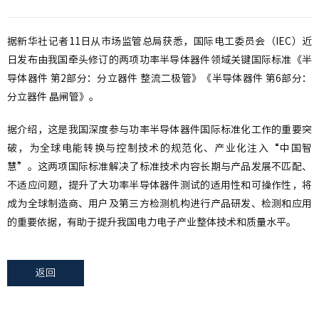
据新华社记者11日从市场监管总局获悉，国际电工委员会（IEC）近
日发布由我国牵头修订的两项功率半导体器件领域关键国际标准《半
导体器件 第2部分：分立器件 整流二极管》《半导体器件 第6部分：
分立器件 晶闸管》。
据介绍，这是我国深度参与功率半导体器件国际标准化工作的重要突
破，为全球电能转换与控制技术的规范化、产业化注入“中国智
慧”。这两项国际标准解决了标准技术内容长期与产品发展不匹配、
不适应问题，提升了大功率半导体器件测试的适用性和可操作性，将
成为全球制造商、用户及第三方检测机构进行产品研发、检测和应用
的重要依据，有助于提升我国电力电子产业整体技术和质量水平。
返回