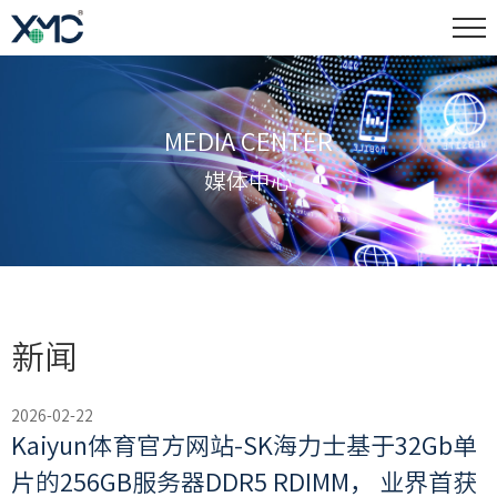
MEDIA CENTER
媒体中心
新闻
2026-02-22
Kaiyun体育官方网站-SK海力士基于32Gb单
片的256GB服务器DDR5 RDIMM， 业界首获