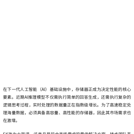
在下一代人工智能（AI）基础设施中，存储器正成为决定性能的核心
要素。近期AI推理模型不仅需执行简单的回答生成，还需执行复杂的
逻辑思考过程，实时处理的数据量正在指数级增长。为了高速稳定处
理海量数据，必须具备高容量、高性能的存储器，因此其市场需求也
在激增。