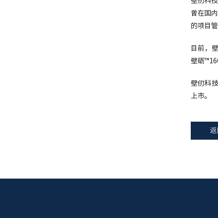
壁仞科技
曾在国内
的项目管
目前，壁
壁砺™1
壁仞科技
上市。
返