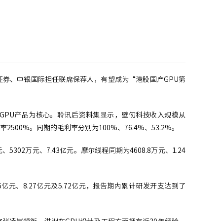
券、中银国际担任联席保荐人，有望成为“港股国产GPU第
GPU产品为核心。聆讯后资料集显示，壁仞科技收入规模从
长率2500%。同期的毛利率分别为100%、76.4%、53.2%。
5302万元、7.43亿元。摩尔线程同期为4608.8万元、1.24
.86亿元、8.27亿元及5.72亿元，报告期内累计研发开支达到了