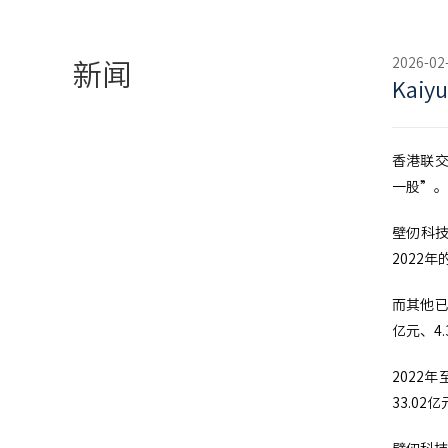
2026-02
新闻
Ka
香港联交
一股”。
壁仞科
2022年
而其他已上
亿元、4.
2022
33.02