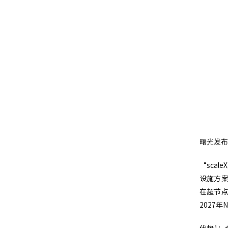
曙光发布
“sca
设施方案
在超节
2027