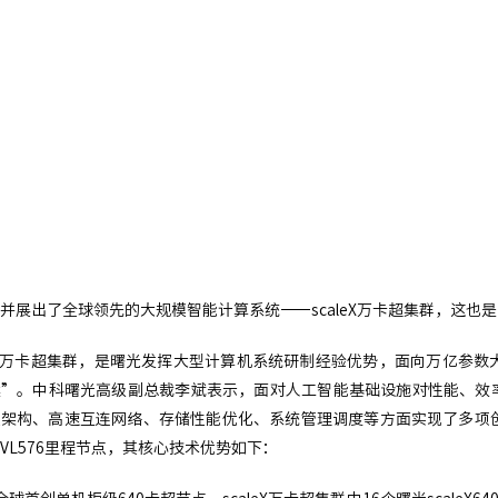
并展出了全球领先的大规模智能计算系统——scaleX万卡超集群，这也
leX万卡超集群，是曙光发挥大型计算机系统研制经验优势，面向万亿参
”。中科曙光高级副总裁李斌表示，面对人工智能基础设施对性能、效率、
点架构、高速互连网络、存储性能优化、系统管理调度等方面实现了多项
年NVL576里程节点，其核心技术优势如下：