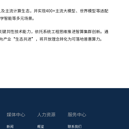
卡以及主流计算生态，并实现400+主流大模型、世界模型等适配
学智能等多元场景。
若干关键共性技术能力，依托系统工程思维推进智算集群创新。通
”走向产业“生态共进”，将开放理念转化为可落地普惠算力。
媒体中心
人力资源
服务中心
新闻
概览
联系我们