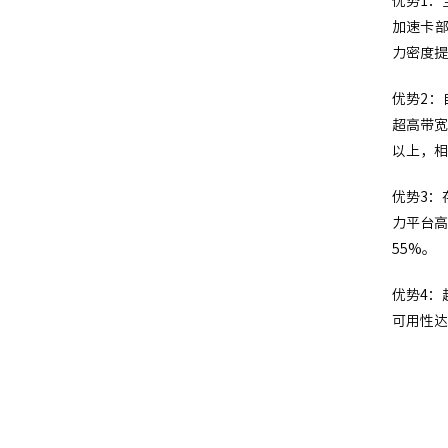
优势1：全
加速卡部
力密度提
优势2：自
超高带宽
以上，相
优势3：
力平台高
55%。
优势4：
可用性达