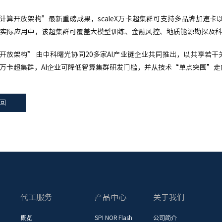
I计算开放架构”最新重磅成果，scaleX万卡超集群可支持多品牌加速
实际应用中，该超集群可覆盖大模型训练、金融风控、地质能源勘探及科
算开放架构” 由中科曙光协同20多家AI产业链企业共同推出，以共享
leX万卡超集群，AI企业可降低智算集群研发门槛，并从技术“单点突围
回
代工服务
产品中心
关于我们
概览
SPI NOR Flash
公司简介