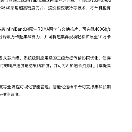
超节点通过scaleFabric高速网络互连而成，可实现10240块AI
aleX640采用超高密度刀片、浸没相变液冷等技术，将单机柜算
InfiniBand的原生RDMA网卡与交换芯片，可实现400Gb/s
分释放万卡超集群算力，并可将超集群规模轻松扩展至10万卡
实现从芯片级、系统级到应用级的三级数据传输协同优化，使存
时的响应速度与结果精准度，并可将AI加速卡资源利用率提高
复等全流程可视化智能管理；智能化运维平台可支撑集群长期
级作业调度。