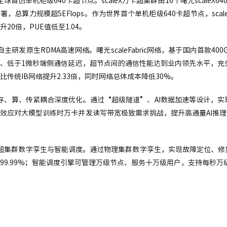
球首创单机柜级640卡超节点。scaleX万卡超集群由16个曙光scaleX640
署，总算力规模超5EFlops。作为世界首个单机柜级640卡超节点，sc
升20倍，PUE值低至1.04。
主研发原生RDMA高速网络。曙光scaleFabric网络，基于国内首款400G类
、低于1微秒端侧通信延迟，超节点间的通信性能达到业内领先水平，充
比传统IB网络提升2.33倍，同时网络总体成本降低30%。
存、算、传紧耦合深度优化。通过“超级隧道”、AI数据加速等设计，
效应对大模型训练时万卡并发读写带宽极致需求挑战，提升高通量AI推理
超集群数字孪生与智能调度。通过物理集群数字孪生，实现故障定位、修
99.99%；智能调度引擎可管理万级节点、服务十万级用户，支持每秒万