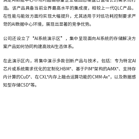
满足AI数据中心市场对超高容量企业级固态硬盘日益增长的需求而打
造。该产品具备当前业界最高水平的集成度，相较上一代QLC产品，
在性能与能效方面均实现大幅提升，尤其适用于对低功耗控制要求严
苛的AI数据中心环境，展现出显著的竞争优势。
公司还设立了“AI系统演示区”，集中呈现面向AI系统的存储解决方
案产品如何协同构建高效AI生态体系。
在此演示区内，将集中演示多款创新产品与技术，包括：专为特定AI
芯片或系统需求优化的定制化HBM*、基于PIM*架构的AiMX*、支持存
内计算的CuD*、在CXL*内存上融合运算功能的CMM-Ax*，以及数据感
知型存储CSD*等。