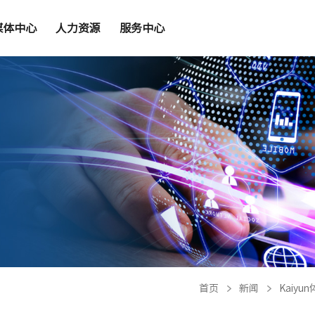
媒体中心
人力资源
服务中心
首页
新闻
Kaiy