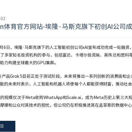
-02
yun体育官方网站-埃隆·马斯克旗下初创AI公司
年1月6日，埃隆·马斯克旗下的人工智能初创公司xAI宣布成功完成一轮融资
了多家知名投资机构的参与，包括富达、卡塔尔投资局、英伟达和思科等
助力构建全球最大的GPU集群。
最新产品Grok 5目前正处于测试阶段，未来将推出一系列创新的消费级和企业
能的未来时表示，人工智能和机器人将使每个人都能获得财富，推动社会
的规模仅次于Meta收购WhatsApp和Scale.ai，成为Meta历史
摩擦和公众对其技术的担忧，但公司仍在积极推进其在孟菲斯的数据中心
回