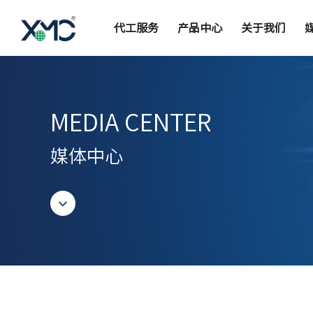
代工服务
产品中心
关于我们
MEDIA CENTER
媒体中心