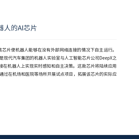
器人的AI芯片
，该芯片使机器人能够在没有外部网络连接的情况下自主运行。
，这是现代汽车集团的机器人实验室与人工智能芯片公司DeepX之
接在机器人上实现实时感知和自主决策。这款芯片将陆续应用
划通过在机场和医院等场所开展试点项目，拓展该芯片的实际应