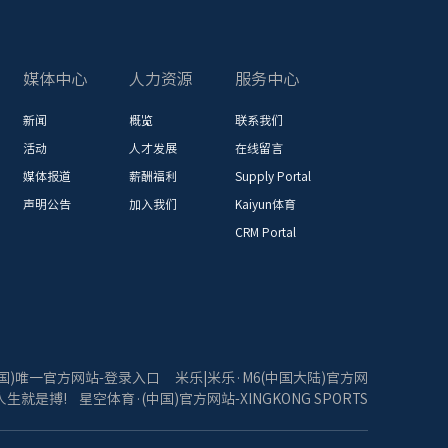
媒体中心
人力资源
服务中心
新闻
概览
联系我们
活动
人才发展
在线留言
媒体报道
薪酬福利
Supply Portal
声明公告
加入我们
Kaiyun体育
CRM Portal
(中国)唯一官方网站-登录入口
米乐|米乐·M6(中国大陆)官方网
人生就是搏!
星空体育·(中国)官方网站-XINGKONG SPORTS