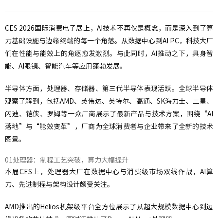
CES 2026国际消费电子展上，AI技术不再仅是概念，而是深入到了算
力基础设施与边缘终端的每一个角落。从数据中心到AI PC，科技大厂
们在性能与能效上的角逐愈发激烈。与此同时，AI推动之下，具身智
能、AI眼镜、智能汽车等应用蓬勃发展。
半导体方面，处理器、存储器、第三代半导体表现活跃。全球半导体
观察了解到，包括AMD、英伟达、英特尔、高通、SK海力士、三星、
闪迪、铠侠、罗姆等一众厂商展示了最新产品与技术方案，围绕“AI
落地”与“能效变革”，厂商为全球消费者与企业带来了全新的技术
图景。
01处理器：制程工艺突破，算力大幅提升
本届CES上，处理器大厂在数据中心与消费级市场双线作战，AI算
力、先进制程与架构设计颇受关注。
AMD推出的Helios机架级平台全方位展示了从超大规模数据中心到边