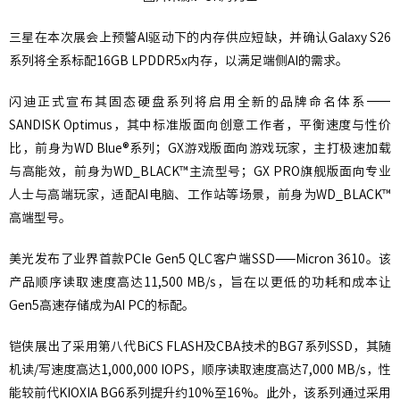
三星在本次展会上预警AI驱动下的内存供应短缺，并确认Galaxy S26
系列将全系标配16GB LPDDR5x内存，以满足端侧AI的需求。
闪迪正式宣布其固态硬盘系列将启用全新的品牌命名体系——
SANDISK Optimus，其中标准版面向创意工作者，平衡速度与性价
比，前身为WD Blue®系列；GX游戏版面向游戏玩家，主打极速加载
与高能效，前身为WD_BLACK™主流型号；GX PRO旗舰版面向专业
人士与高端玩家，适配AI电脑、工作站等场景，前身为WD_BLACK™
高端型号。
美光发布了业界首款PCIe Gen5 QLC客户端SSD——Micron 3610。该
产品顺序读取速度高达11,500 MB/s，旨在以更低的功耗和成本让
Gen5高速存储成为AI PC的标配。
铠侠展出了采用第八代BiCS FLASH及CBA技术的BG7系列SSD，其随
机读/写速度高达1,000,000 IOPS，顺序读取速度高达7,000 MB/s，性
能较前代KIOXIA BG6系列提升约10%至16%。此外，该系列通过采用