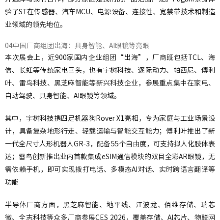
验了ST在传感器、汽车MCU、电源设备、连接性、宽禁带技术和制造
业领域的领先地位。
04中国厂商组团出海：具身智能、AI眼镜等亮眼
本次展会上，近900家国内企业组团“出海”，厂商既包括TCL、海
信、长虹等传统家电巨头，也有宇树科技、逐际动力、帕西尼、傅利
叶、雷鸟科技、黑芝麻智能等新兴科技企业，参展重点集中在家电、
自动驾驶、具身智能、AI眼镜等领域。
其中，宇树科技携四足机器狗Rover X1亮相，专为家庭与工业场景设
计，具备复杂地形行走、轻载运输与智能交互能力；傅利叶推出了新
一代全尺寸人形机器人GR-3，配备55个自由度，可支持拟人化肢体表
达；雷鸟创新推出业内首款集成eSIM通信模块的双目全彩AR眼镜，无
需依赖手机，即可实现拨打电话、多模态AI对话、实时跨语言翻译等
功能
半导体厂商方面，黑芝麻智能、地平线、江波龙、佰维存储、瑞芯
微、全志科技等众多厂商参展CES 2026，覆盖存储、AI芯片、物联网