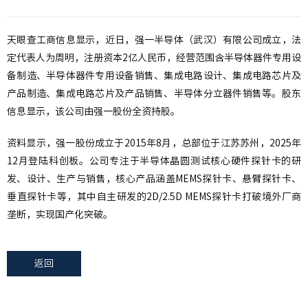
天眼查工商信息显示，近日，强一半导体（武汉）有限公司成立，法
定代表人为周明，注册资本2亿人民币，经营范围含半导体器件专用设
备制造、半导体器件专用设备销售、集成电路设计、集成电路芯片及
产品制造、集成电路芯片及产品销售、半导体分立器件销售等。股东
信息显示，该公司由强一股份全资持股。
资料显示，强一股份成立于2015年8月，总部位于江苏苏州，2025年
12月登陆科创板。公司专注于半导体晶圆测试核心硬件探针卡的研
发、设计、生产与销售，核心产品涵盖MEMS探针卡、悬臂探针卡、
垂直探针卡等，其中自主研发的2D/2.5D MEMS探针卡打破境外厂商
垄断，实现国产化突破。
返回