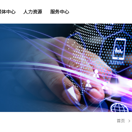
媒体中心
人力资源
服务中心
首页