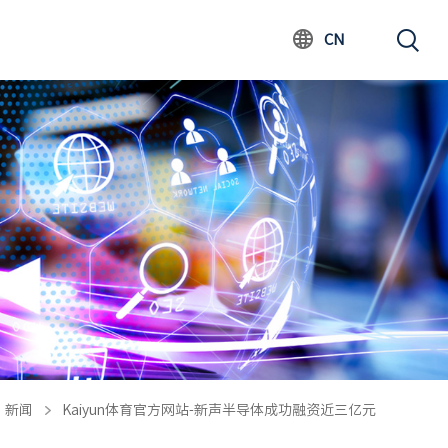
CN
新闻
Kaiyun体育官方网站-新声半导体成功融资近三亿元