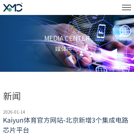
MEDIA CENTER
媒体中心
新闻
2026-01-14
Kaiyun体育官方网站-北京新增3个集成电路
芯片平台