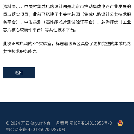
资料显示，中关村集成电路设计园是北京市推动集成电路产业发展的
重点落实项目，此前已搭建了中关村芯园（集成电路设计公共技术服
务平台）、中发芯测（高性能芯片测试验证平台）、芯海择优（工业
芯片核心软硬件平台）等共性技术平台。
此次正式启动的3个实验室，标志着该园区具备了更加完整的集成电路
共性技术服务能力。
返回
© 2024 开云Kaiyun体育
备案号:鄂ICP备14013956号-3
鄂公网安备 42018502002870号