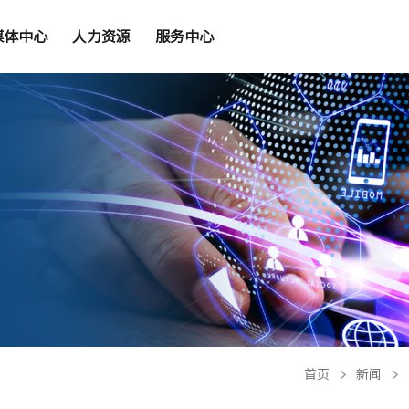
媒体中心
人力资源
服务中心
首页
新闻