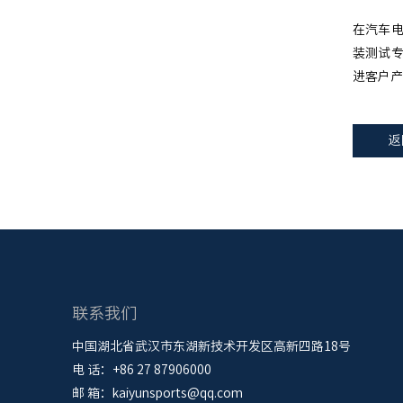
在汽车电
装测试
进客户产
返
联系我们
中国湖北省武汉市东湖新技术开发区高新四路18号
电 话：+86 27 87906000
邮 箱：kaiyunsports@qq.com