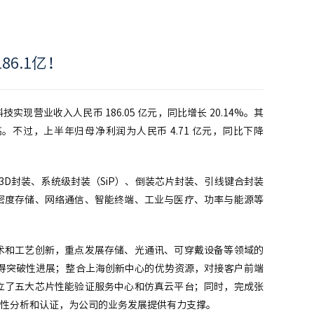
6.1亿！
实现营业收入人民币 186.05 亿元，同比增长 20.14%。其
高。不过，上半年归母净利润为人民币 4.71 亿元，同比下降
/3D封装、系统级封装（SiP）、倒装芯片封装、引线键合封装
密度存储、网络通信、智能终端、工业与医疗、功率与能源等
术和工艺创新，重点发展存储、光通讯、可穿戴设备等领域的
取得突破性进展；整合上海创新中心的优势资源，对接客户前端
立了五大芯片性能验证服务中心和仿真云平台；同时，完成张
性分析和认证，为公司的业务发展提供有力支撑。