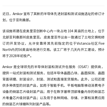
近日，Amkor 宣布了其新的半导体先进封装和测试设施选址的修订计
划，位于亚利桑那。
该设施将建在皮奥里亚创新中心内一块占地 104 英亩的土地上，位于
北部亚利桑那州皮奥里亚。 皮奥里亚市议会一致通过了土地交换和修
订的开发协议，允许安靠将其先前指定的位于Vistancia社区Five
North内的56英亩地块进行交易。该工厂将于几天内开工建设，预计
将于2028年初投产。
Amkor 是全球领先的半导体封装和测试外包服务（OSAT）提供商，
提供一站式封装和测试服务，包括半导体晶圆凸块、晶圆探测、晶圆
背面研磨、封装设计、封装、测试和直接发货服务。此外，公司还提
供多种类型的封装产品，如用于智能手机、平板电脑等移动消费电子
设备的倒装芯片级封装产品；用于在数字基带顶部堆叠内存的倒装芯
片堆叠芯片级封装产品；以及用于各种网络、存储、计算和消费应用
的倒装芯片球栅阵列封装产品等。