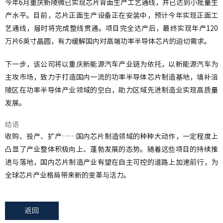
今年6月重庆新陵微已实现芯片背面生产工艺通线，并已达到小批量生
产水平。目前，芯片正面生产设备正在安装中，预计今年实现正面工
艺通线，届时将完成整线贯通。项目完全达产后，最终实现年产120
万片6英寸晶圆，有力缓解国内对高端功率半导体芯片的迫切需求。
下一步，该公司将以重庆新能源汽车产业链为依托，以新能源汽车为
主攻市场，致力于打造国内一流的功率半导体芯片制造基地，填补涪
陵区在功率半导体产业领域的空白，助力区域先进制造业实现高质量
发展。
结语
收购、投产、扩产……国内芯片制造领域的种种大动作，一定程度上
凸显了产业整体积极向上、蓬勃发展的态势。随着这些项目的持续推
进与落地，国内芯片制造产业有望在自主可控的道路上加速前行，为
全球芯片产业格局带来新的变革与活力。
返回