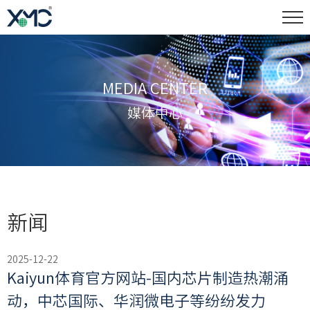
MEDIA CENTER
媒体中心
新闻
2025-12-22
Kaiyun体育官方网站-国内芯片制造热潮涌
动，中芯国际、华润微电子等纷纷发力