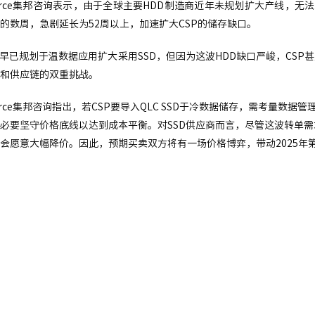
dForce集邦咨询表示，由于全球主要HDD制造商近年未规划扩大产线，无
的数周，急剧延长为52周以上，加速扩大CSP的储存缺口。
P早已规划于温数据应用扩大采用SSD，但因为这波HDD缺口严峻，CS
和供应链的双重挑战。
dForce集邦咨询指出，若CSP要导入QLC SSD于冷数据储存，需考量数
必要坚守价格底线以达到成本平衡。对SSD供应商而言，尽管这波转单
会愿意大幅降价。因此，预期买卖双方将有一场价格博弈，带动2025年第四季整体