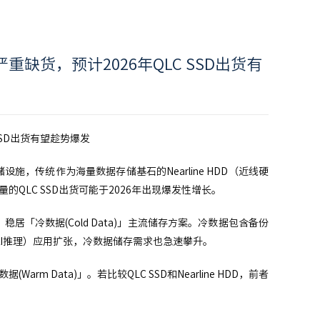
DD严重缺货，预计2026年QLC SSD出货有
C SSD出货有望趁势爆发
设施，传统作为海量数据存储基石的Nearline HDD（近线硬
QLC SSD出货可能于2026年出现爆发性增长。
居「冷数据(Cold Data)」主流储存方案。冷数据包含备份
I（AI推理）应用扩张，冷数据储存需求也急速攀升。
rm Data)」。若比较QLC SSD和Nearline HDD，前者