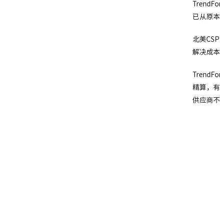
Tren
已从原本
北美CS
解决成本
Tren
精算，有
供应商不