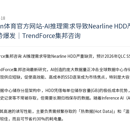
-18
yun体育官方网站-AI推理需求导致Nearline H
爆发｜TrendForce集邦咨询
Force集邦咨询: AI推理需求导致Nearline HDD严重缺货，预计2026年QL
endForce集邦咨询最新研究，AI创造的庞大数据量正冲击全球数据中心存储
现供应短缺，促使高效能、高成本的SSD逐渐成为市场焦点，特别是大容量的
据中心储存分层架构中，HDD凭借每单位储存容量(GB)的极低成本优势，稳
史记录等不常被存取，但需要长期归档保存的数据。随着Inference A
其高速的读写性能，主要负责需频繁存取的「热数据(Hot Data)」和「温数据(Wa
较佳，而且可节省约30%的耗电量。