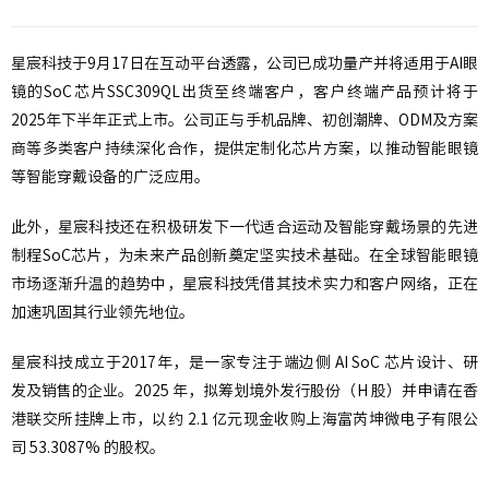
星宸科技于9月17日在互动平台透露，公司已成功量产并将适用于AI眼
镜的SoC芯片SSC309QL出货至终端客户，客户终端产品预计将于
2025年下半年正式上市。公司正与手机品牌、初创潮牌、ODM及方案
商等多类客户持续深化合作，提供定制化芯片方案，以推动智能眼镜
等智能穿戴设备的广泛应用。
此外，星宸科技还在积极研发下一代适合运动及智能穿戴场景的先进
制程SoC芯片，为未来产品创新奠定坚实技术基础。在全球智能眼镜
市场逐渐升温的趋势中，星宸科技凭借其技术实力和客户网络，正在
加速巩固其行业领先地位。
星宸科技成立于2017年，是一家专注于端边侧 AI SoC 芯片设计、研
发及销售的企业。2025 年，拟筹划境外发行股份（H 股）并申请在香
港联交所挂牌上市，以约 2.1 亿元现金收购上海富芮坤微电子有限公
司 53.3087% 的股权。