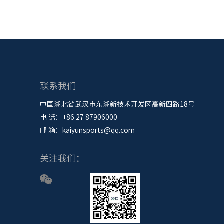
联系我们
中国湖北省武汉市东湖新技术开发区高新四路18号
电 话：+86 27 87906000
邮 箱：kaiyunsports@qq.com
关注我们：