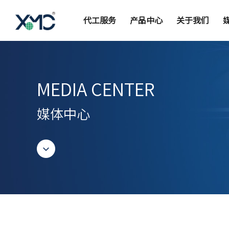
代工服务
产品中心
关于我们
MEDIA CENTER
媒体中心