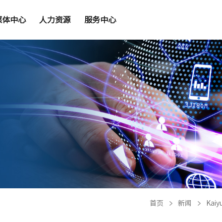
媒体中心
人力资源
服务中心
首页
新闻
Ka