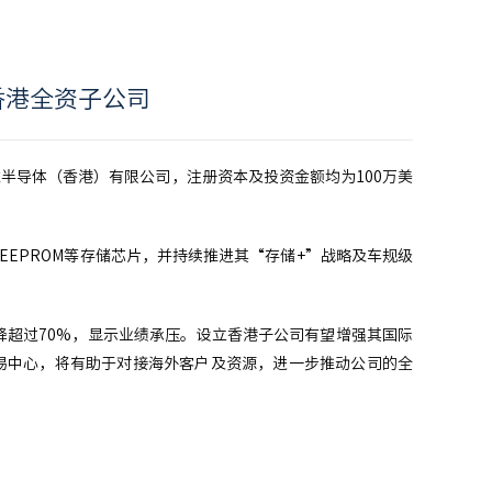
立香港全资子公司
半导体（香港）有限公司，注册资本及投资金额均为100万美
、EEPROM等存储芯片，并持续推进其“存储+”战略及车规级
下降超过70%，显示业绩承压。设立香港子公司有望增强其国际
易中心，将有助于对接海外客户及资源，进一步推动公司的全