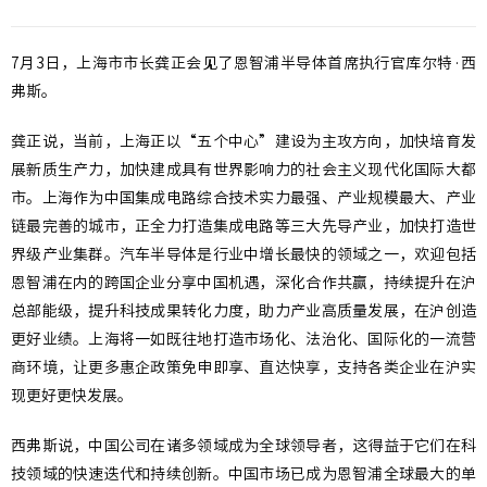
7月3日，上海市市长龚正会见了恩智浦半导体首席执行官库尔特·西
弗斯。
龚正说，当前，上海正以“五个中心”建设为主攻方向，加快培育发
展新质生产力，加快建成具有世界影响力的社会主义现代化国际大都
市。上海作为中国集成电路综合技术实力最强、产业规模最大、产业
链最完善的城市，正全力打造集成电路等三大先导产业，加快打造世
界级产业集群。汽车半导体是行业中增长最快的领域之一，欢迎包括
恩智浦在内的跨国企业分享中国机遇，深化合作共赢，持续提升在沪
总部能级，提升科技成果转化力度，助力产业高质量发展，在沪创造
更好业绩。上海将一如既往地打造市场化、法治化、国际化的一流营
商环境，让更多惠企政策免申即享、直达快享，支持各类企业在沪实
现更好更快发展。
西弗斯说，中国公司在诸多领域成为全球领导者，这得益于它们在科
技领域的快速迭代和持续创新。中国市场已成为恩智浦全球最大的单