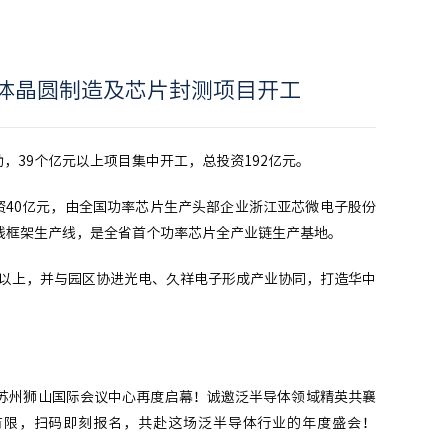
半导体晶圆制造及芯片封测项目开工
，39个亿元以上项目集中开工，总投资192亿元。
40亿元，由全国功率芯片生产头部企业浙江亚芯微电子股份
引线框架生产线，是全省首个功率芯片全产业链生产基地。
0万元以上，并与园区协进光电、久祥电子形成产业协同，打造华中
5） 将于苏州狮山国际会议中心再度启幕！诚邀泛半导体领域精英共襄
有限，扫码即刻报名，共赴这场泛半导体行业的年度盛会！