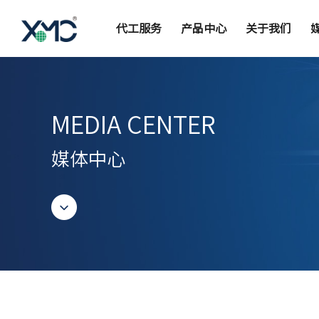
代工服务
产品中心
关于我们
MEDIA CENTER
媒体中心